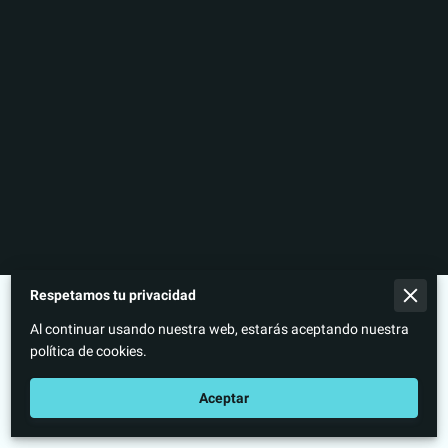
Respetamos tu privacidad
Política del Comerciante
Al continuar usando nuestra web, estarás aceptando nuestra
Aviso legal
política de cookies.
Aceptar
A Través De